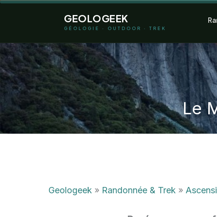
Aller
GEOLOGEEK
Ra
au
GÉOLOGIE · OUTDOOR · TREK
contenu
Le M
Geologeek
»
Randonnée & Trek
»
Ascens