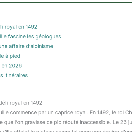
i royal en 1492
lle fascine les géologues
une affaire d’alpinisme
le à pied
e en 2026
 itinéraires
défi royal en 1492
uille commence par un caprice royal. En 1492, le roi Ch
e que l’on gravisse ce pic réputé inaccessible. Le 26 j
Ville atteint le plateau sommital avec une équipe d’u