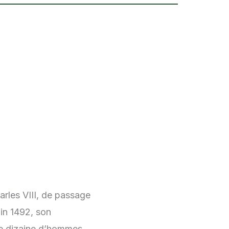
arles VIII, de passage
uin 1492, son
ne dizaine d’hommes,