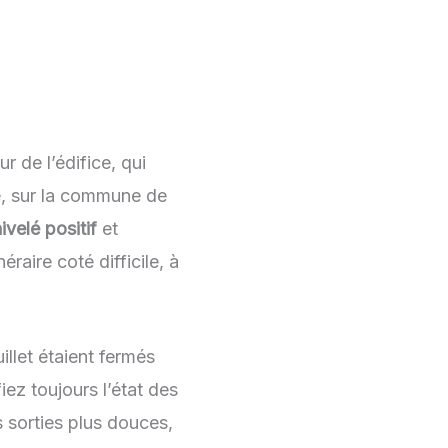
r de l’édifice, qui
re, sur la commune de
velé positif
et
aire coté difficile, à
uillet étaient fermés
ez toujours l’état des
s sorties plus douces,