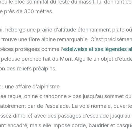
peu le bloc sommital du reste du massif, lui donnant cet
de près de 300 mètres.
ui, héberge une prairie d’altitude étonnamment plate où
 trouve une flore alpine remarquable. C’est précisément
spèces protégées comme l’
edelweiss et ses légendes a
t pelouse perchée fait du Mont Aiguille un objet d’étud
n des reliefs préalpins.
: une affaire d’alpinisme
dée reçue, on ne « randonne » pas jusqu’au sommet du 
atoirement par de l’escalade. La voie normale, ouverte
ssez difficile) avec des passages d’escalade jusqu’au 
nt encadré, mais elle impose corde, baudrier et casqu