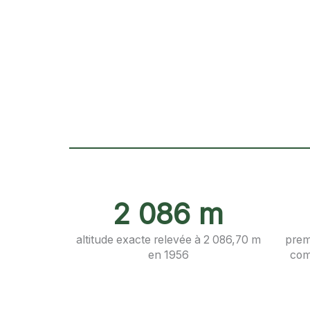
2 086 m
altitude exacte relevée à 2 086,70 m
prem
en 1956
com