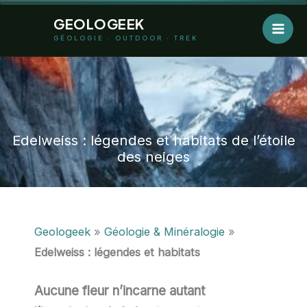
Aller
GEOLOGEEK
au
GÉOLOGIE · OUTDOOR · TREK
contenu
Edelweiss : légendes et habitats de l’étoile
des neiges
Geologeek
»
Géologie & Minéralogie
»
Edelweiss : légendes et habitats
Aucune fleur n’incarne autant