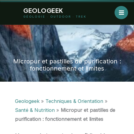
Aller
GEOLOGEEK
au
GÉOLOGIE · OUTDOOR · TREK
contenu
Micropur et pastilles de purification :
fonctionnement et limites
Geologeek
»
Techniques & Orientation
»
Santé & Nutrition
»
Micropur et pastilles de
purification : fonctionnement et limites