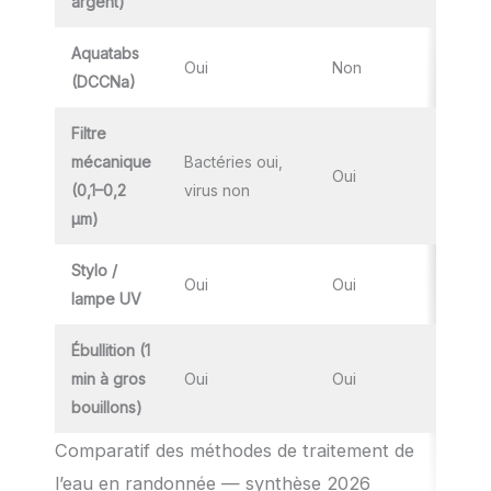
argent)
Aquatabs
Oui
Non
(DCCNa)
Filtre
mécanique
Bactéries oui,
Oui
(0,1–0,2
virus non
µm)
Stylo /
Oui
Oui
1
lampe UV
Ébullition (1
min à gros
Oui
Oui
bouillons)
Comparatif des méthodes de traitement de
l’eau en randonnée — synthèse 2026