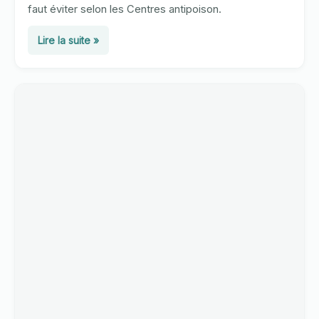
faut éviter selon les Centres antipoison.
Morsure
Lire la suite »
de
serpent
en
France
:
quoi
faire