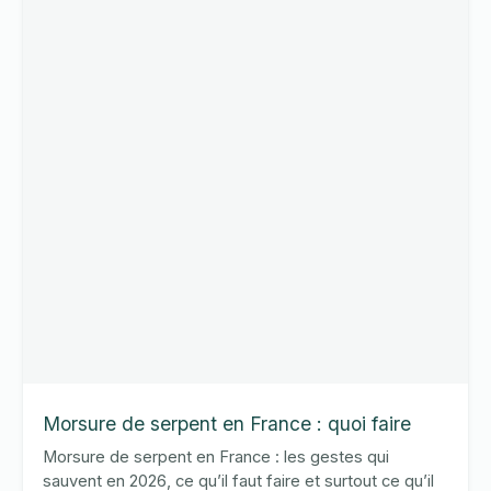
bébé
et
sécurité
(mise
à
jour)
Morsure de serpent en France : quoi faire
Morsure de serpent en France : les gestes qui
sauvent en 2026, ce qu’il faut faire et surtout ce qu’il