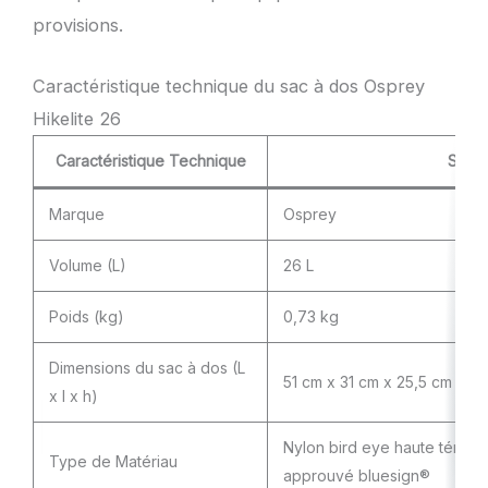
provisions.
Caractéristique technique du sac à dos Osprey
Hikelite 26
Caractéristique Technique
Spéci
Marque
Osprey
Volume (L)
26 L
Poids (kg)
0,73 kg
Dimensions du sac à dos (L
51 cm x 31 cm x 25,5 cm
x l x h)
Nylon bird eye haute ténaci
Type de Matériau
approuvé bluesign®