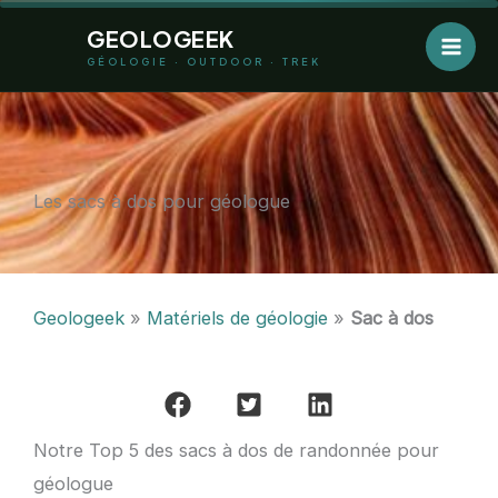
Aller
GEOLOGEEK
au
GÉOLOGIE · OUTDOOR · TREK
contenu
Les sacs à dos pour géologue
Geologeek
»
Matériels de géologie
»
Sac à dos
Notre Top 5 des sacs à dos de randonnée pour
géologue