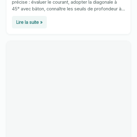
précise : évaluer le courant, adopter la diagonale à
45° avec bâton, connaître les seuils de profondeur à
ne jamais franchir en 2026.
Traverser
Lire la suite »
un
torrent
à
gué
:
technique