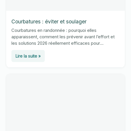
Courbatures : éviter et soulager
Courbatures en randonnée : pourquoi elles
apparaissent, comment les prévenir avant l’effort et
les solutions 2026 réellement efficaces pour
récupérer après une sortie exigeante.
Courbatures
Lire la suite »
:
éviter
et
soulager