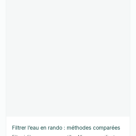
reconnaître
et
agir
Filtrer l’eau en rando : méthodes comparées