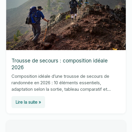
Trousse de secours : composition idéale
2026
Composition idéale d’une trousse de secours de
randonnée en 2026 : 10 éléments essentiels,
adaptation selon la sortie, tableau comparatif et
chiffres clés des secours en montagne.
Trousse
Lire la suite »
de
secours
:
composition