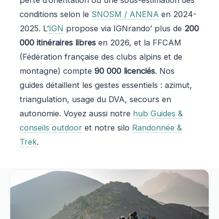
perte d’orientation ou une sous-estimation des
conditions selon le
SNOSM / ANENA
en 2024-
2025. L’
IGN
propose via IGNrando’ plus de
200
000 itinéraires libres
en 2026, et la FFCAM
(Fédération française des clubs alpins et de
montagne) compte
90 000 licenciés
. Nos
guides détaillent les gestes essentiels : azimut,
triangulation, usage du DVA, secours en
autonomie. Voyez aussi notre
hub Guides &
conseils outdoor
et notre silo
Randonnée &
Trek
.