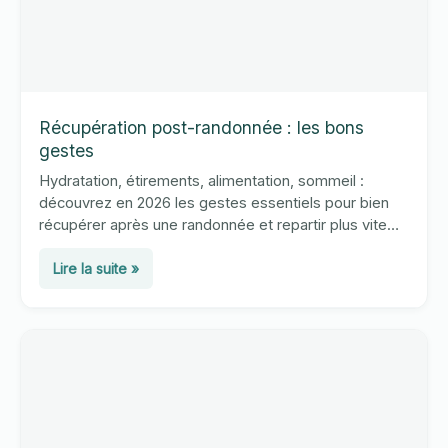
Récupération post-randonnée : les bons
gestes
Hydratation, étirements, alimentation, sommeil :
découvrez en 2026 les gestes essentiels pour bien
récupérer après une randonnée et repartir plus vite
sans courbatures ni fatigue durable.
Récupération
Lire la suite »
post-
randonnée
:
les
bons
gestes