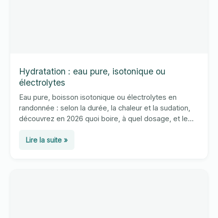
Hydratation : eau pure, isotonique ou
électrolytes
Eau pure, boisson isotonique ou électrolytes en
randonnée : selon la durée, la chaleur et la sudation,
découvrez en 2026 quoi boire, à quel dosage, et le
comparatif des trois solutions.
Hydratation
Lire la suite »
:
eau
pure,
isotonique
ou
électrolytes