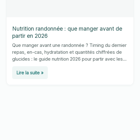
Nutrition randonnée : que manger avant de
partir en 2026
Que manger avant une randonnée ? Timing du dernier
repas, en-cas, hydratation et quantités chiffrées de
glucides : le guide nutrition 2026 pour partir avec les
bonnes réserves et éviter la fringale.
Nutrition
Lire la suite »
randonnée
:
que
manger
avant
de
partir
en