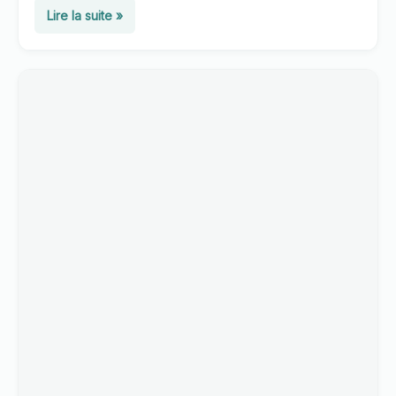
Mal
Lire la suite »
des
montagnes
:
symptômes
et
prévention