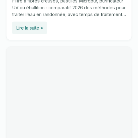
Filtre à fibres creuses, pastilles Micropur, purificateur
UV ou ébullition : comparatif 2026 des méthodes pour
traiter l’eau en randonnée, avec temps de traitement,
prix et débits.
Filtrer
Lire la suite »
l’eau
en
rando
:
méthodes
comparées