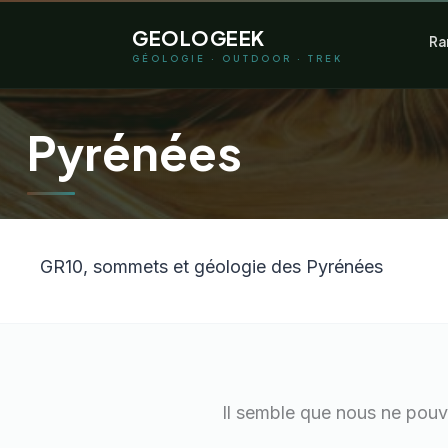
Aller
GEOLOGEEK
Ra
au
GÉOLOGIE · OUTDOOR · TREK
contenu
Pyrénées
GR10, sommets et géologie des Pyrénées
Il semble que nous ne pouv