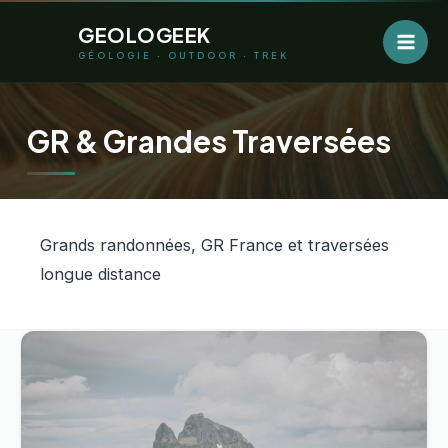
Aller
GEOLOGEEK
au
GÉOLOGIE · OUTDOOR · TREK
contenu
GR & Grandes Traversées
Grands randonnées, GR France et traversées
longue distance