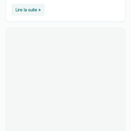
jurassien.
GR9
Lire la suite »
Jura
:
l’itinéraire
2026