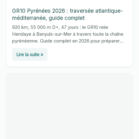
GR10 Pyrénées 2026 : traversée atlantique-
méditerranée, guide complet
920 km, 55 000 m D+, 47 jours : le GR10 relie
Hendaye à Banyuls-sur-Mer à travers toute la chaîne
pyrénéenne. Guide complet en 2026 pour préparer
cette traversée.
GR10
Lire la suite »
Pyrénées
2026
:
traversée
atlantique-
méditerranée,
guide
complet