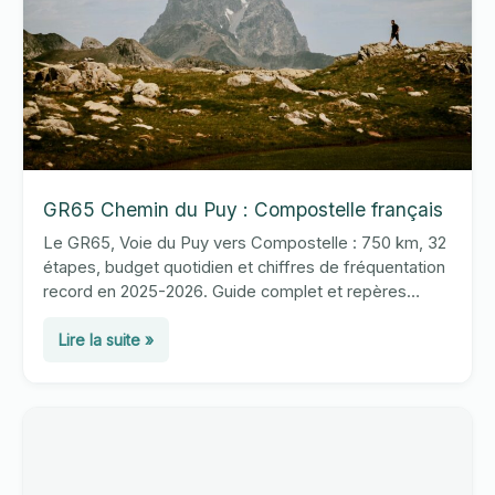
GR65 Chemin du Puy : Compostelle français
Le GR65, Voie du Puy vers Compostelle : 750 km, 32
étapes, budget quotidien et chiffres de fréquentation
record en 2025-2026. Guide complet et repères
pratiques.
GR65
Lire la suite »
Chemin
du
Puy
:
Compostelle