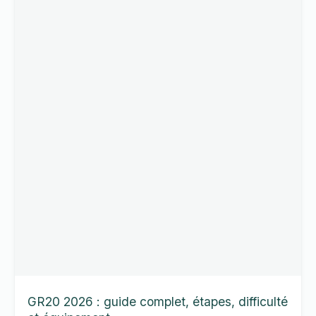
2026
:
programme
complet,
étapes
et
budget
GR20 2026 : guide complet, étapes, difficulté