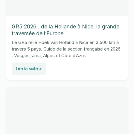
GR5 2026 : de la Hollande à Nice, la grande
traversée de l’Europe
Le GR5 relie Hoek van Holland à Nice en 3 500 km à
travers 5 pays. Guide de la section française en 2026
: Vosges, Jura, Alpes et Côte d’Azur.
GR5
Lire la suite »
2026
:
de
la
Hollande
à
Nice,
la