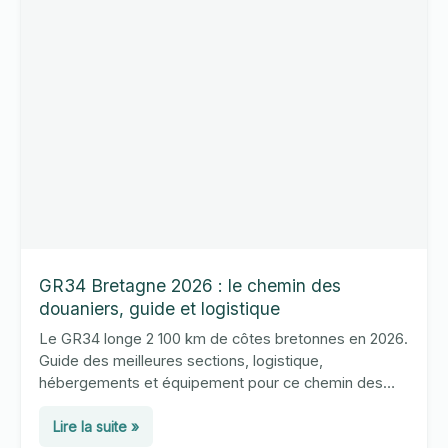
grande
traversée
de
l’Europe
GR34 Bretagne 2026 : le chemin des
douaniers, guide et logistique
Le GR34 longe 2 100 km de côtes bretonnes en 2026.
Guide des meilleures sections, logistique,
hébergements et équipement pour ce chemin des
douaniers emblématique.
GR34
Lire la suite »