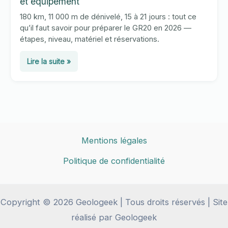
et équipement
180 km, 11 000 m de dénivelé, 15 à 21 jours : tout ce
qu’il faut savoir pour préparer le GR20 en 2026 —
étapes, niveau, matériel et réservations.
GR20
Lire la suite »
2026
:
guide
complet,
étapes,
difficulté
Mentions légales
et
Politique de confidentialité
équipement
Copyright © 2026 Geologeek | Tous droits réservés | Site
réalisé par Geologeek