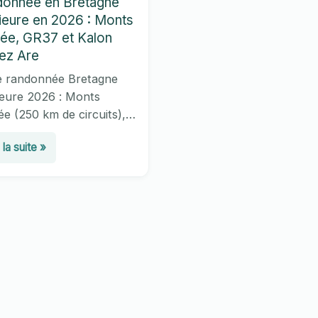
onnée en Bretagne
rieure en 2026 : Monts
rée, GR37 et Kalon
ez Are
e randonnée Bretagne
ieure 2026 : Monts
ée (250 km de circuits),
 Argoat (780 km),
donnée
 la suite »
raire Kalon Menez Are
 km, homologué 2026).
s, tourbières et granite
tagne
n.
rieure
6
ts
rée,