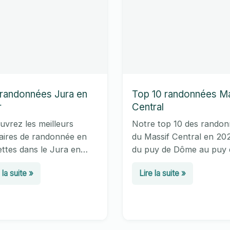
randonnées Jura en
Top 10 randonnées Ma
r
Central
vrez les meilleurs
Notre top 10 des rando
raires de randonnée en
du Massif Central en 202
ttes dans le Jura en
du puy de Dôme au puy 
 2026 : sites nordiques,
Sancy (1 885 m), GR30,
Top
 la suite »
Lire la suite »
ts, lacs gelés, chiffres
Cantal, Aubrac et Céven
données
10
et conseils pratiques
Distances, dénivelés et
bien s’équiper.
niveaux pour chaque
a
randonnées
itinéraire.
Massif