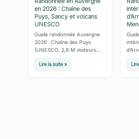
Randonnée en Auvergne
Rand
en 2026 : Chaîne des
inté
Puys, Sancy et volcans
d’Ar
UNESCO
Men
Guide randonnée Auvergne
Guid
2026 : Chaîne des Puys
intér
(UNESCO, 2,8 M visiteurs
d’Arr
2024), Puy de Sancy (1 886
GR37
Randonnée
Ran
Lire la suite »
Lire
m), 49 itinéraires balisés sur
itiné
en
en
terrain volcanique.
(100
Équipement et meilleures
Lande
Auvergne
Bre
saisons.
breto
en
inté
2026
en
:
202
Chaîne
:
des
Mon
Puys,
d’Ar