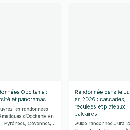
er
Central
onnées Occitanie :
Randonnée dans le Ju
rsité et panoramas
en 2026 : cascades,
reculées et plateaux
uvrez les randonnées
calcaires
ématiques d’Occitanie en
 : Pyrénées, Cévennes,
Guide randonnée Jura 2