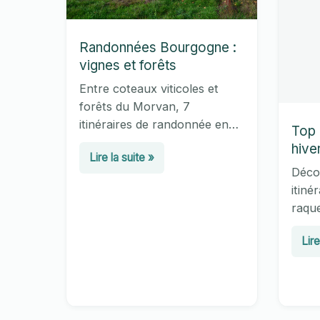
Randonnées Bourgogne :
vignes et forêts
Entre coteaux viticoles et
forêts du Morvan, 7
itinéraires de randonnée en
Top 
Bourgogne pour allier vignes,
hive
Randonnées
Lire la suite »
patrimoine et grands espaces
Décou
Bourgogne
en 2026.
itiné
:
raque
vignes
hiver
et
Top
Lire
somme
forêts
ran
clés 
pour 
Jur
en