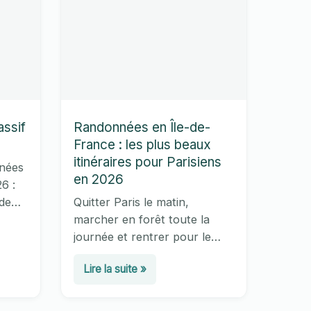
ssif
Randonnées en Île-de-
France : les plus beaux
itinéraires pour Parisiens
nnées
en 2026
6 :
de
Quitter Paris le matin,
marcher en forêt toute la
nes.
journée et rentrer pour le
dîner, sans voiture :
Randonnées
Lire la suite »
découvrez en 2026 les plus
en
beaux itinéraires de
randonnée d’Île-de-France
Île-