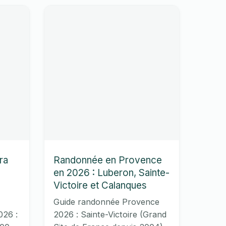
accessibles en RER et
de-
Transilien.
France
:
les
plus
beaux
itinéraires
pour
Parisiens
en
2026
ra
Randonnée en Provence
en 2026 : Luberon, Sainte-
Victoire et Calanques
Guide randonnée Provence
026 :
2026 : Sainte-Victoire (Grand