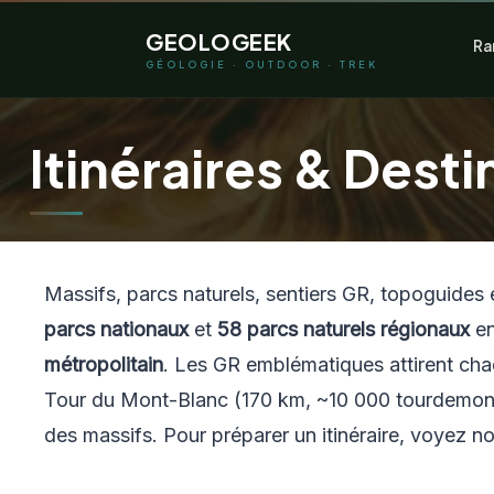
Aller
GEOLOGEEK
Ra
au
GÉOLOGIE · OUTDOOR · TREK
contenu
Itinéraires & Desti
Massifs, parcs naturels, sentiers GR, topoguides 
parcs nationaux
et
58 parcs naturels régionaux
en
métropolitain
. Les GR emblématiques attirent cha
Tour du Mont-Blanc (170 km, ~10 000 tourdemontb
des massifs. Pour préparer un itinéraire, voyez n