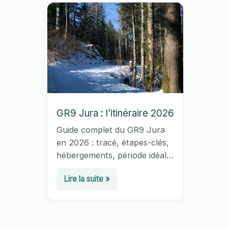
GR9 Jura : l’itinéraire 2026
Guide complet du GR9 Jura
en 2026 : tracé, étapes-clés,
hébergements, période idéale
et conseils pratiques pour
GR9
Lire la suite »
traverser les 280 km du
Jura
massif jurassien.
:
l’itinéraire