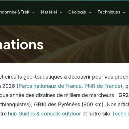
ndonnée & Trek
Matériel
Géologie
Techniques
nations
et circuits géo-touristiques à découvrir pour vos proc
 2026 (
Parcs nationaux de France
,
PNR de France
), 
que année des dizaines de milliers de marcheurs :
GR20
lanquistes), GR10 des Pyrénées (900 km). Nos article
otre
hub Guides & conseils outdoor
et notre silo
Techni