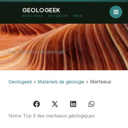
Aller
GEOLOGEEK
au
GÉOLOGIE · OUTDOOR · TREK
contenu
Les marteaux de géologie
Geologeek
»
Matériels de géologie
»
Marteaux
Notre Top 5 des marteaux géologiques