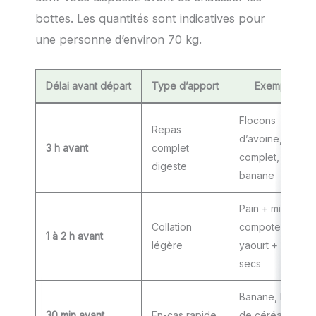
bottes. Les quantités sont indicatives pour
une personne d’environ 70 kg.
Délai avant départ
Type d’apport
Exemples
Flocons
Repas
d’avoine, pain
3 h avant
complet
complet, œuf,
digeste
banane
Pain + miel,
Collation
compote,
1 à 2 h avant
légère
yaourt + fruits
secs
Banane, barre
30 min avant
En-cas rapide
de céréales,