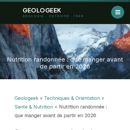
Aller
GEOLOGEEK
au
GÉOLOGIE · OUTDOOR · TREK
contenu
Nutrition randonnée : que manger avant
de partir en 2026
Geologeek
»
Techniques & Orientation
»
Santé & Nutrition
»
Nutrition randonnée :
que manger avant de partir en 2026