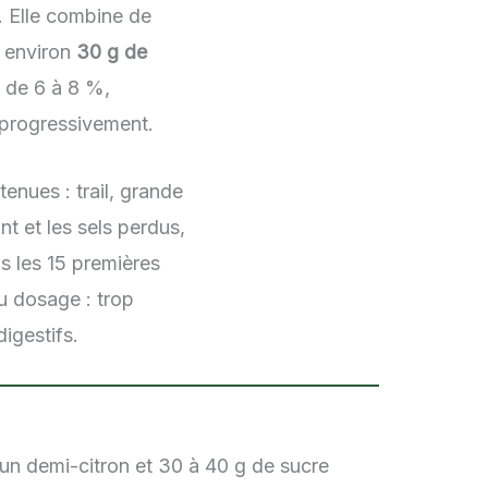
. Elle combine de
e environ
30 g de
s de 6 à 8 %,
 progressivement.
enues : trail, grande
t et les sels perdus,
s les 15 premières
u dosage : trop
igestifs.
d’un demi-citron et 30 à 40 g de sucre