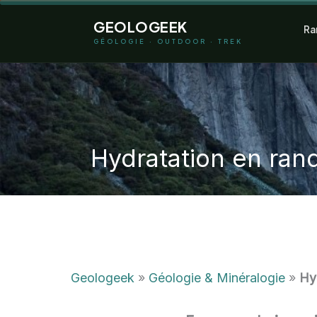
Aller
GEOLOGEEK
Ra
au
GÉOLOGIE · OUTDOOR · TREK
contenu
Hydratation en rand
Geologeek
»
Géologie & Minéralogie
»
Hyd