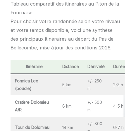
Tableau comparatif des itinéraires au Piton de la
Fournaise
Pour choisir votre randonnée selon votre niveau
et votre temps disponible, voici une synthèse
des principaux itinéraires au départ du Pas de
Bellecombe, mise à jour des conditions 2026.
Itinéraire
Distance
Dénivelé
Durée
Formica Leo
+/- 250
5 km
2-3 h
(boucle)
m
Cratère Dolomieu
+/- 500
8 km
4-5 h
A/R
m
+/- 800
Tour du Dolomieu
14 km
6-7 h