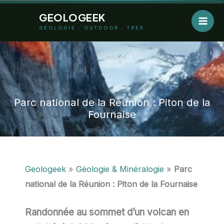
Aller
GEOLOGEEK
au
GÉOLOGIE · OUTDOOR · TREK
contenu
Parc national de la Réunion : Piton de la
Fournaise
Geologeek
»
Géologie & Minéralogie
»
Parc
national de la Réunion : Piton de la Fournaise
Randonnée au sommet d’un volcan en