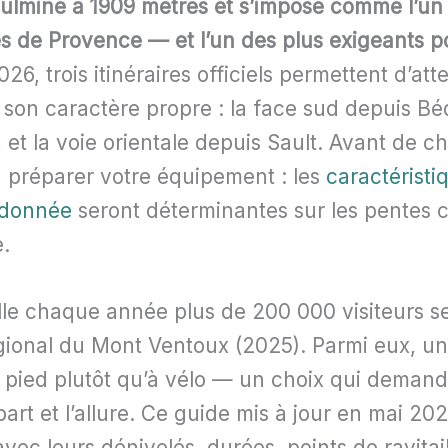
ulmine à 1909 mètres et s’impose comme l’un
 de Provence — et l’un des plus exigeants po
26, trois itinéraires officiels permettent d’at
son caractère propre : la face sud depuis Béd
t la voie orientale depuis Sault. Avant de cho
 à préparer votre équipement : les
caractéristi
ndonnée
seront déterminantes sur les pentes c
.
le chaque année plus de 200 000 visiteurs s
gional du Mont Ventoux (2025). Parmi eux, un
à pied plutôt qu’à vélo — un choix qui demand
art et l’allure. Ce guide mis à jour en mai 2026
vec leurs dénivelés, durées, points de ravitai