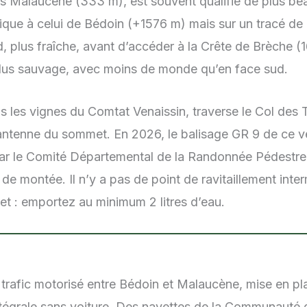
s Malaucène (333 m), est souvent qualifié de plus beau
tique à celui de Bédoin (+1576 m) mais sur un tracé de 
d, plus fraîche, avant d’accéder à la Crête de Brèche 
 plus sauvage, avec moins de monde qu’en face sud.
 les vignes du Comtat Venaissin, traverse le Col des
 l’antenne du sommet. En 2026, le balisage GR 9 de ce v
par le Comité Départemental de la Randonnée Pédestre
de montée. Il n’y a pas de point de ravitaillement inter
t : emportez au minimum 2 litres d’eau.
 trafic motorisé entre Bédoin et Malaucène, mise en p
e intégrale sans voiture. Des navettes de la Communau