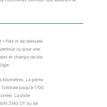
nt +1144 m de dénivelé
r Ventoux ou pour une
raies et champs de blé
igie.
rs kilomètres. La pente
t (cèdraie jusqu’à 1700
ontée. La piste
e IGN 3140 OT ou de