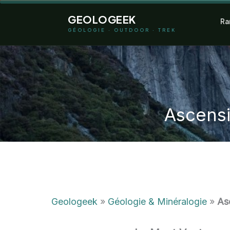
Aller
GEOLOGEEK
Ra
au
GÉOLOGIE · OUTDOOR · TREK
contenu
Ascensi
Geologeek
»
Géologie & Minéralogie
»
Asc