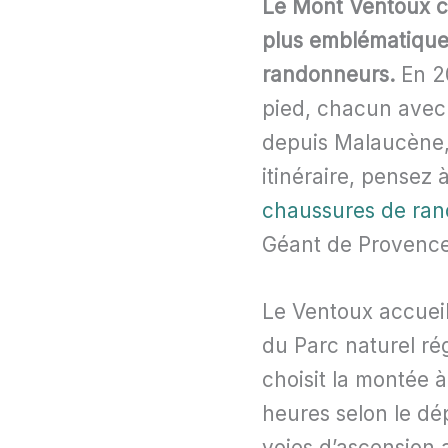
Le Mont Ventoux c
plus emblématiques
randonneurs.
En 20
pied, chacun avec 
depuis Malaucène, e
itinéraire, pensez
chaussures de ra
Géant de Provence
Le Ventoux accueil
du Parc naturel ré
choisit la montée 
heures selon le dép
voies d’ascension a