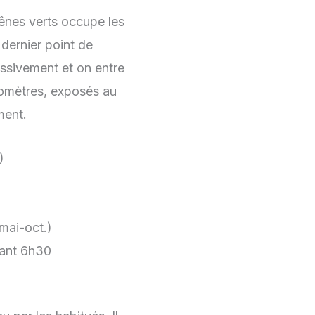
hênes verts occupe les
 dernier point de
ressivement et on entre
ilomètres, exposés au
ment.
)
mai-oct.)
vant 6h30