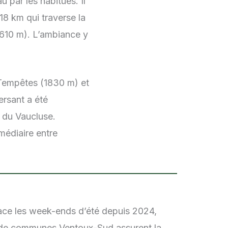
 par les habitués. Il
18 km qui traverse la
(1610 m). L’ambiance y
 Tempêtes (1830 m) et
ersant a été
 du Vaucluse.
médiaire entre
lace les week-ends d’été depuis 2024,
té de communes Ventoux-Sud assurent la