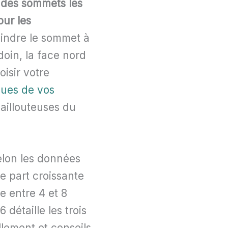
 des sommets les
ur les
teindre le sommet à
oin, la face nord
isir votre
ques de vos
aillouteuses du
elon les données
e part croissante
e entre 4 et 8
 détaille les trois
llement et conseils