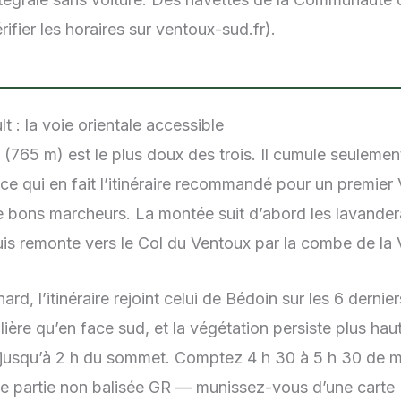
ifier les horaires sur ventoux-sud.fr).
lt : la voie orientale accessible
 (765 m) est le plus doux des trois. Il cumule seuleme
, ce qui en fait l’itinéraire recommandé pour un premie
de bons marcheurs. La montée suit d’abord les lavande
uis remonte vers le Col du Ventoux par la combe de la V
ard, l’itinéraire rejoint celui de Bédoin sur les 6 dernie
ière qu’en face sud, et la végétation persiste plus hau
e jusqu’à 2 h du sommet. Comptez 4 h 30 à 5 h 30 de m
nde partie non balisée GR — munissez-vous d’une cart