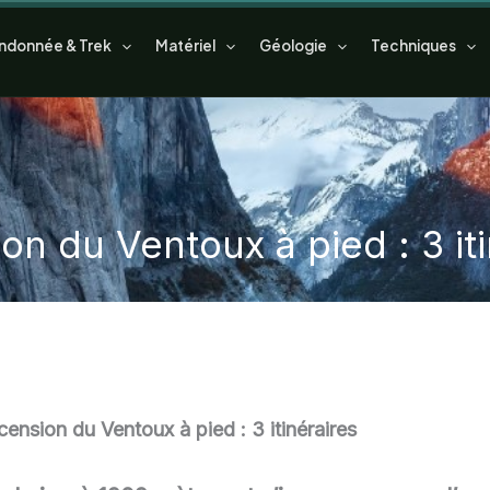
ndonnée & Trek
Matériel
Géologie
Techniques
on du Ventoux à pied : 3 iti
ension du Ventoux à pied : 3 itinéraires