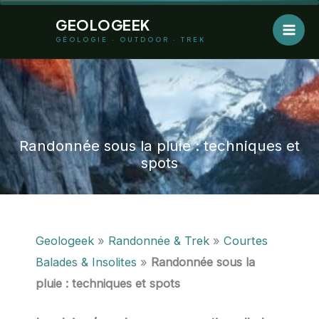
Aller
GEOLOGEEK
au
GÉOLOGIE · OUTDOOR · TREK
contenu
Randonnée sous la pluie : techniques et
spots
Geologeek
»
Randonnée & Trek
»
Courtes
Balades & Insolites
»
Randonnée sous la
pluie : techniques et spots