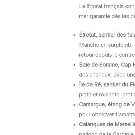
Le littoral français c
mer garantie dès les 
Étretat, sentier des fa
Manche en surplomb, av
retour depuis le centre-
Baie de Somme, Cap H
des chenaux, avec un
Île de Ré, sentier du Fi
plate et roulante, pra
Camargue, étang de V
pour observer flamants
Calanques de Marseill
parking de la Gardiole