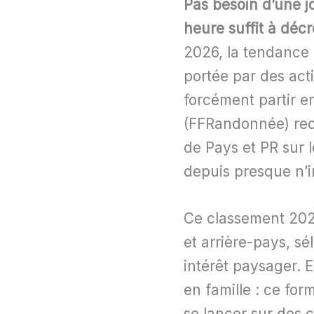
Pas besoin d’une j
heure suffit à décr
2026, la tendance 
portée par des act
forcément partir e
(FFRandonnée) rece
de Pays et PR sur l
depuis presque n’im
Ce classement 2026
et arrière-pays, sé
intérêt paysager. 
en famille : ce for
se lancer sur des c