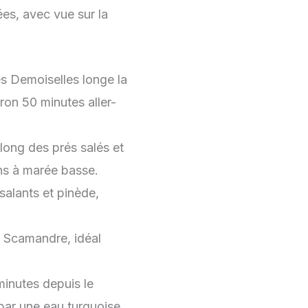
ées, avec vue sur la
s Demoiselles longe la
ron 50 minutes aller-
long des prés salés et
ns à marée basse.
salants et pinède,
u Scamandre, idéal
minutes depuis le
par une eau turquoise.