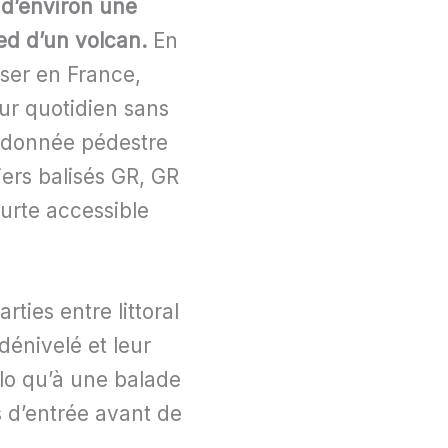
 d’environ une
ied d’un volcan.
En
ser en France,
eur quotidien sans
andonnée pédestre
ers balisés GR, GR
ourte accessible
ties entre littoral
 dénivelé et leur
olo qu’à une balade
ts d’entrée avant de