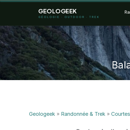
Aller
GEOLOGEEK
Ra
au
GÉOLOGIE · OUTDOOR · TREK
contenu
Bal
Geologeek
»
Randonnée & Trek
»
Courtes