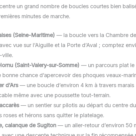
oncentre un grand nombre de boucles courtes bien balis
premières minutes de marche.
laises (Seine-Maritime)
— la boucle vers la Chambre de
ec vue sur l’Aiguille et la Porte d’Aval ; comptez envi
ville.
ornu (Saint-Valery-sur-Somme)
— un parcours plat le 
e bonne chance d’apercevoir des phoques veaux-mari
er d’Ars
— une boucle d’environ 4 km à travers marais 
ticable même avec une poussette tout-terrain.
accarès
— un sentier sur pilotis au départ du centre d
 roses et hérons sans quitter le platelage.
e, calanque de Sugiton
— un aller-retour d’environ 50 
, avec une descente technique sur la fin récompensée 