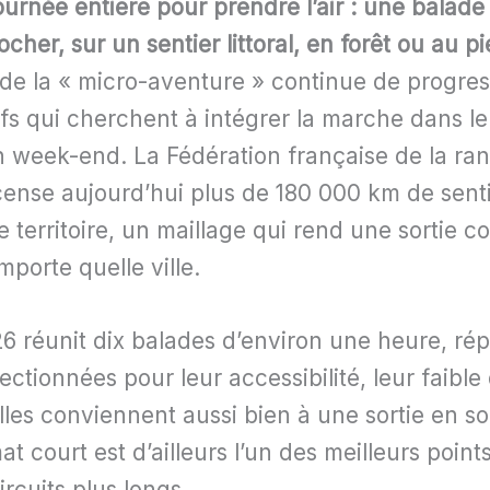
ournée entière pour prendre l’air : une balade
ocher, sur un sentier littoral, en forêt ou au p
de la « micro-aventure » continue de progres
ifs qui cherchent à intégrer la marche dans l
n week-end. La Fédération française de la r
nse aujourd’hui plus de 180 000 km de senti
e territoire, un maillage qui rend une sortie c
porte quelle ville.
 réunit dix balades d’environ une heure, répar
lectionnées pour leur accessibilité, leur faible
Elles conviennent aussi bien à une sortie en s
mat court est d’ailleurs l’un des meilleurs poin
ircuits plus longs.