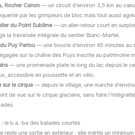
u, Rocher Canon
— un circuit d’environ 3,5 km au cœu
réquenté par les grimpeurs de bloc mais tout aussi agréa
tier du Point Sublime
— un aller-retour court en surpl
ge la traversée intégrale du sentier Blanc-Martel.
 du Puy Pariou
— une boucle d’environ 45 minutes au 
dégagée sur la chaîne des Puys inscrite au patrimoine
ains
— une promenade plate le long du lac depuis le cent
x, accessible en poussette et en vélo.
 sur le cirque
— depuis le village, une marche d’enviro
int de vue sur le cirque glaciaire, sans faire l’intégrali
cades.
 : le b.a.-ba des balades courtes
 reste une sortie en extérieur : elle mérite un minimu