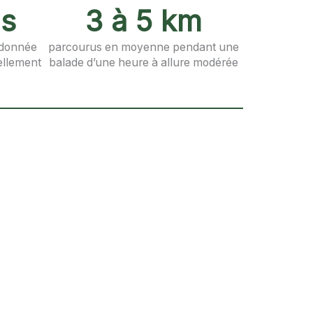
ns
3 à 5 km
ndonnée
parcourus en moyenne pendant une
ellement
balade d’une heure à allure modérée