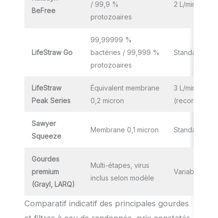
/ 99,9 %
2 L/min
BeFree
protozoaires
99,99999 %
LifeStraw Go
bactéries / 99,999 %
Standard
protozoaires
LifeStraw
Équivalent membrane
3 L/min
Peak Series
0,2 micron
(record)
Sawyer
Membrane 0,1 micron
Standard
Squeeze
Gourdes
Multi-étapes, virus
premium
Variable
inclus selon modèle
(Grayl, LARQ)
Comparatif indicatif des principales gourdes
et filtres à eau de randonnée, prix constatés