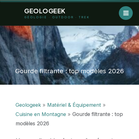
Aller
GEOLOGEEK
au
GÉOLOGIE · OUTDOOR · TREK
contenu
Gourde filtrante : top modèles 2026
Geologeek
»
Matériel & Équipement
»
Cuisine en Montagne
»
Gourde filtrante : top
modèles 2026