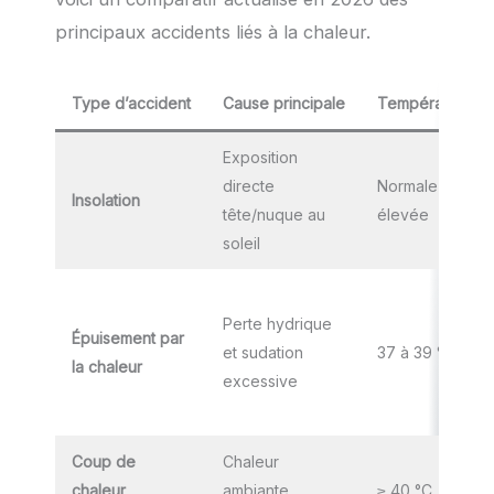
principaux accidents liés à la chaleur.
Type d’accident
Cause principale
Température co
Exposition
directe
Normale à légè
Insolation
tête/nuque au
élevée
soleil
Perte hydrique
Épuisement par
et sudation
37 à 39 °C
la chaleur
excessive
Coup de
Chaleur
chaleur
ambiante
≥ 40 °C