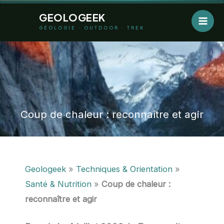
Aller
GEOLOGEEK
au
GÉOLOGIE · OUTDOOR · TREK
contenu
Coup de chaleur : reconnaître et agir
Geologeek
»
Techniques & Orientation
»
Santé & Nutrition
»
Coup de chaleur :
reconnaître et agir