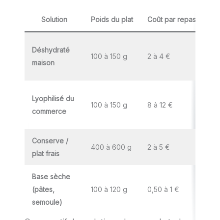
Solution
Poids du plat
Coût par repas
Den
Déshydraté
100 à 150 g
2 à 4 €
35
maison
Lyophilisé du
100 à 150 g
8 à 12 €
29
commerce
Conserve /
400 à 600 g
2 à 5 €
80
plat frais
Base sèche
(pâtes,
100 à 120 g
0,50 à 1 €
35
semoule)