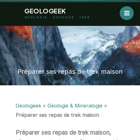
Aller
GEOLOGEEK
au
GÉOLOGIE · OUTDOOR · TREK
contenu
Préparer ses repas de trek maison
Geologeek
»
Géologie & Minéralogie
»
Préparer ses repas de trek maison
Préparer ses repas de trek maison,