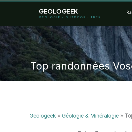
Aller
GEOLOGEEK
Ra
au
GÉOLOGIE · OUTDOOR · TREK
contenu
Top randonnées Vosg
Geologeek
»
Géologie & Minéralogie
»
To