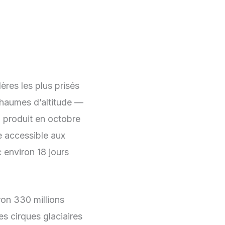
res les plus prisés
chaumes d’altitude —
i produit en octobre
e accessible aux
 environ 18 jours
ron 330 millions
es cirques glaciaires