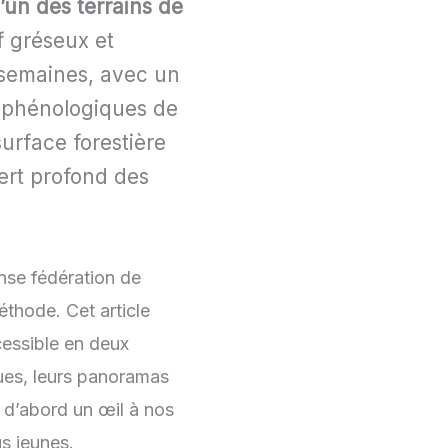
’un des terrains de
f gréseux et
 semaines, avec un
s phénologiques de
surface forestière
vert profond des
nse fédération de
thode. Cet article
cessible en deux
ues, leurs panoramas
z d’abord un œil à nos
s jeunes.