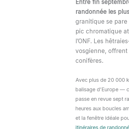
Entre fin septembr
randonnée les plu
granitique se pare
pic chromatique at
l’ONF. Les hêtraies
vosgienne, offrent 
conifères.
Avec plus de 20 000 km
balisage d’Europe — ch
passe en revue sept ra
heures aux boucles amb
et la fenêtre idéale po
itinéraires de randonné