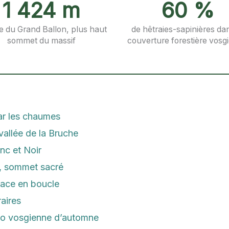
1 424 m
60 %
de du Grand Ballon, plus haut
de hêtraies-sapinières dan
sommet du massif
couverture forestière vosg
ar les chaumes
vallée de la Bruche
nc et Noir
, sommet sacré
sace en boucle
raires
do vosgienne d’automne