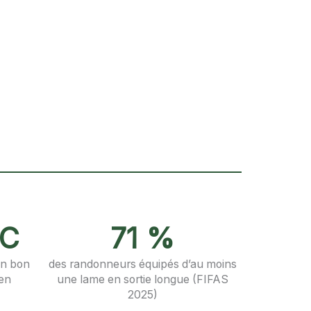
RC
71 %
un bon
des randonneurs équipés d’au moins
ien
une lame en sortie longue (FIFAS
2025)