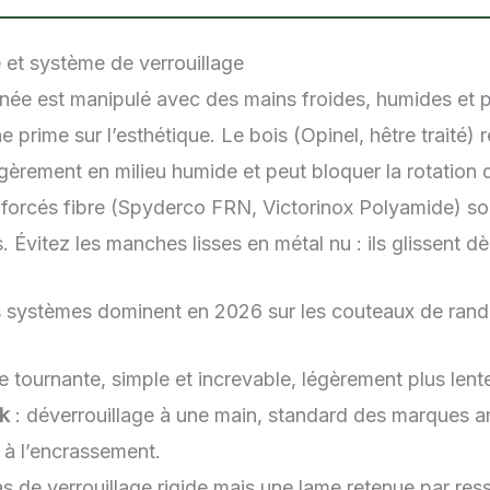
et système de verrouillage
ée est manipulé avec des mains froides, humides et p
prime sur l’esthétique. Le bois (Opinel, hêtre traité) 
gèrement en milieu humide et peut bloquer la rotation d
orcés fibre (Spyderco FRN, Victorinox Polyamide) sont
. Évitez les manches lisses en métal nu : ils glissent dè
is systèmes dominent en 2026 sur les couteaux de rand
 tournante, simple et increvable, légèrement plus lente
ck
: déverrouillage à une main, standard des marques a
 à l’encrassement.
s de verrouillage rigide mais une lame retenue par ress