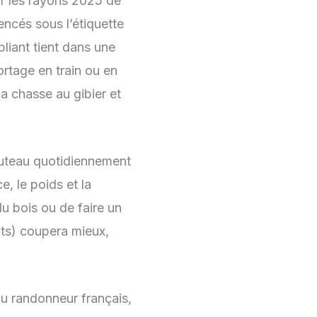
ur les rayons 2025 de
ncés sous l’étiquette
liant tient dans une
ortage en train ou en
la chasse au gibier et
couteau quotidiennement
e, le poids et la
u bois ou de faire un
nts) coupera mieux,
.
du randonneur français,