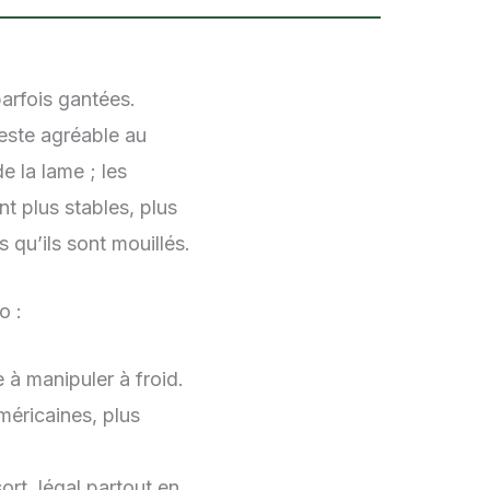
arfois gantées.
reste agréable au
e la lame ; les
 plus stables, plus
s qu’ils sont mouillés.
o :
 à manipuler à froid.
méricaines, plus
ort, légal partout en