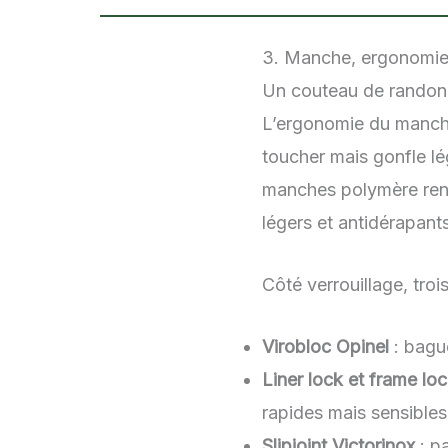
3. Manche, ergonomie 
Un couteau de randonn
L’ergonomie du manche 
toucher mais gonfle lé
manches polymère renf
légers et antidérapants
Côté verrouillage, tro
Virobloc Opinel
: bague
Liner lock et frame lo
rapides mais sensibles
Slipjoint Victorinox
: pa