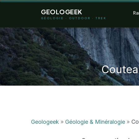
Aller
GEOLOGEEK
Ra
au
GÉOLOGIE · OUTDOOR · TREK
contenu
Couteau
Geologeek
»
Géologie & Minéralogie
»
Co