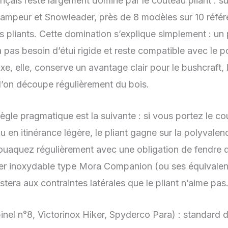
çais reste largement dominé par le couteau pliant : s
ampeur et Snowleader, près de 8 modèles sur 10 référe
 pliants. Cette domination s’explique simplement : un p
 pas besoin d’étui rigide et reste compatible avec le p
xe, elle, conserve un avantage clair pour le bushcraft, 
l’on découpe régulièrement du bois.
règle pragmatique est la suivante : si vous portez le 
ou en itinérance légère, le pliant gagne sur la polyvalenc
vouaquez régulièrement avec une obligation de fendre d
acier inoxydable type Mora Companion (ou ses équivale
stera aux contraintes latérales que le pliant n’aime pas
nel n°8, Victorinox Hiker, Spyderco Para) : standard 