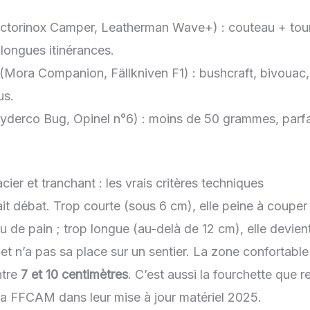
ctorinox Camper, Leatherman Wave+) : couteau + tour
 longues itinérances.
(Mora Companion, Fällkniven F1) : bushcraft, bivouac, 
us.
derco Bug, Opinel n°6) : moins de 50 grammes, parfait
ier et tranchant : les vrais critères techniques
it débat. Trop courte (sous 6 cm), elle peine à coupe
 de pain ; trop longue (au-delà de 12 cm), elle devie
et n’a pas sa place sur un sentier. La zone confortabl
ntre
7 et 10 centimètres
. C’est aussi la fourchette que r
a FFCAM dans leur mise à jour matériel 2025.