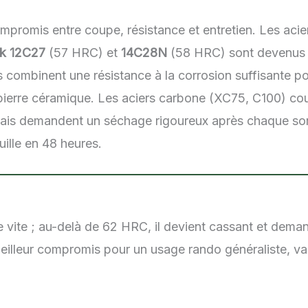
ompromis entre coupe, résistance et entretien. Les aci
k 12C27
(57 HRC) et
14C28N
(58 HRC) sont devenus l
 combinent une résistance à la corrosion suffisante p
 pierre céramique. Les aciers carbone (XC75, C100) co
 mais demandent un séchage rigoureux après chaque sor
uille en 48 heures.
 vite ; au-delà de 62 HRC, il devient cassant et dema
meilleur compromis pour un usage rando généraliste, v