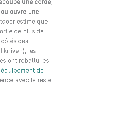
i découpe une corde,
e ou ouvre une
utdoor estime que
rtie de plus de
x côtés des
lkniven), les
es ont rebattu les
e
équipement de
ence avec le reste