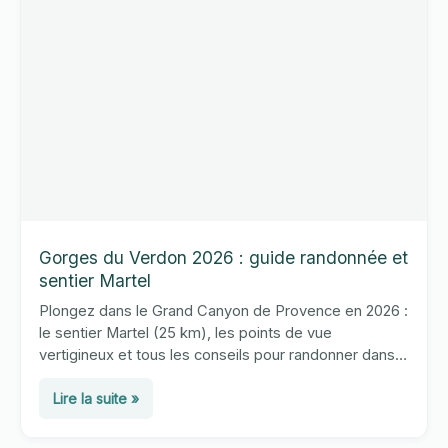
dolomies
de
l’Aveyron
Gorges du Verdon 2026 : guide randonnée et
sentier Martel
Plongez dans le Grand Canyon de Provence en 2026 :
le sentier Martel (25 km), les points de vue
vertigineux et tous les conseils pour randonner dans
les Gorges du Verdon en sécurité.
Gorges
Lire la suite »
du
Verdon