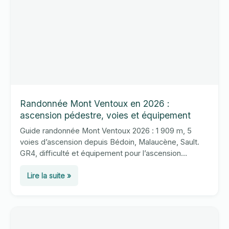
complet
rando-
escalade
Randonnée Mont Ventoux en 2026 :
ascension pédestre, voies et équipement
Guide randonnée Mont Ventoux 2026 : 1 909 m, 5
voies d’ascension depuis Bédoin, Malaucène, Sault.
GR4, difficulté et équipement pour l’ascension
pédestre du Géant de Provence.
Randonnée
Lire la suite »
Mont
Ventoux
en
2026