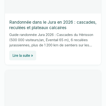
Randonnée dans le Jura en 2026 : cascades,
reculées et plateaux calcaires
Guide randonnée Jura 2026 : Cascades du Hérisson
(500 000 visiteurs/an, Éventail 65 m), 6 reculées
jurassiennes, plus de 1 200 km de sentiers sur les
plateaux. Géologie et équipement.
Randonnée
Lire la suite »
dans
le
Jura
en
2026
:
cascades,
reculées