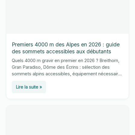
normale
Premiers 4000 m des Alpes en 2026 : guide
des sommets accessibles aux débutants
Quels 4000 m gravir en premier en 2026 ? Breithorn,
Gran Paradiso, Dôme des Écrins : sélection des
sommets alpins accessibles, équipement nécessaire
et conseils pour préparer votre premier 4000.
Premiers
Lire la suite »
4000
m
des
Alpes
en
2026