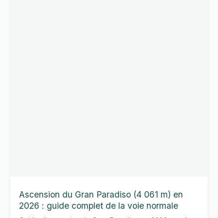
:
ascension
pédestre,
voies
et
équipement
Ascension du Gran Paradiso (4 061 m) en
2026 : guide complet de la voie normale