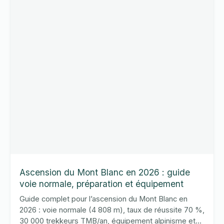
:
guide
des
sommets
accessibles
aux
débutants
Ascension du Mont Blanc en 2026 : guide
voie normale, préparation et équipement
Guide complet pour l’ascension du Mont Blanc en
2026 : voie normale (4 808 m), taux de réussite 70 %,
30 000 trekkeurs TMB/an, équipement alpinisme et