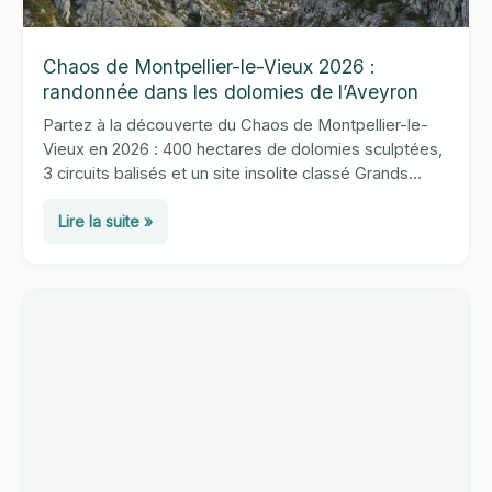
Chaos de Montpellier-le-Vieux 2026 :
randonnée dans les dolomies de l’Aveyron
Partez à la découverte du Chaos de Montpellier-le-
Vieux en 2026 : 400 hectares de dolomies sculptées,
3 circuits balisés et un site insolite classé Grands
Sites de France au cœur de l’Aveyron.
Chaos
Lire la suite »
de
Montpellier-
le-
Vieux
2026
:
randonnée
dans
les