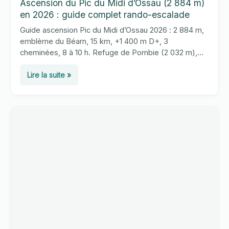
Ascension du Pic du Midi d’Ossau (2 884 m)
en 2026 : guide complet rando-escalade
Guide ascension Pic du Midi d’Ossau 2026 : 2 884 m,
emblème du Béarn, 15 km, +1 400 m D+, 3
cheminées, 8 à 10 h. Refuge de Pombie (2 032 m),
équipement et conseils pour randonneurs
Ascension
expérimentés.
Lire la suite »
du
Pic
du
Midi
d’Ossau
(2
884
m)
en
2026
:
guide