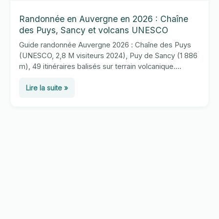
Randonnée en Auvergne en 2026 : Chaîne
des Puys, Sancy et volcans UNESCO
Guide randonnée Auvergne 2026 : Chaîne des Puys
(UNESCO, 2,8 M visiteurs 2024), Puy de Sancy (1 886
m), 49 itinéraires balisés sur terrain volcanique.
Équipement et meilleures saisons.
Randonnée
Lire la suite »
en
Auvergne
en
2026
:
Chaîne
des
Puys,
Sancy
et