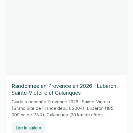
et
plateaux
calcaires
Randonnée en Provence en 2026 : Luberon,
Sainte-Victoire et Calanques
Guide randonnée Provence 2026 : Sainte-Victoire
(Grand Site de France depuis 2004), Luberon (185
000 ha de PNR), Calanques (20 km de côtes
Marseille-Cassis). Conseils pratiques et équipement
Randonnée
estival.
Lire la suite »