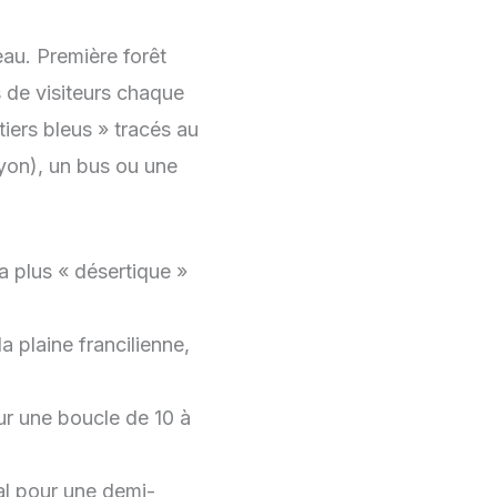
au. Première forêt
s de visiteurs chaque
iers bleus » tracés au
yon), un bus ou une
a plus « désertique »
 plaine francilienne,
ur une boucle de 10 à
al pour une demi-