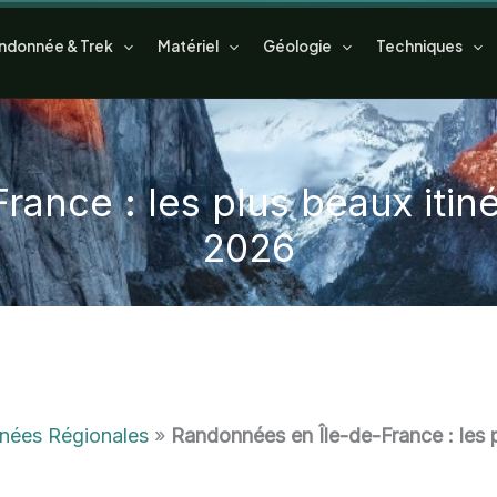
ndonnée & Trek
Matériel
Géologie
Techniques
ance : les plus beaux itiné
2026
nées Régionales
»
Randonnées en Île-de-France : les p