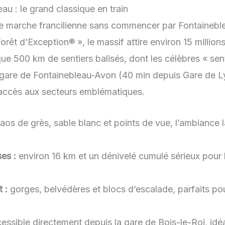
au : le grand classique en train
de marche francilienne sans commencer par Fontaineble
Forêt d’Exception® », le massif attire environ 15 million
ue 500 km de sentiers balisés, dont les célèbres « sent
a gare de Fontainebleau-Avon (40 min depuis Gare de L
accès aux secteurs emblématiques.
os de grès, sable blanc et points de vue, l’ambiance l
es :
environ 16 km et un dénivelé cumulé sérieux pour la
 :
gorges, belvédères et blocs d’escalade, parfaits po
essible directement depuis la gare de Bois-le-Roi, idé