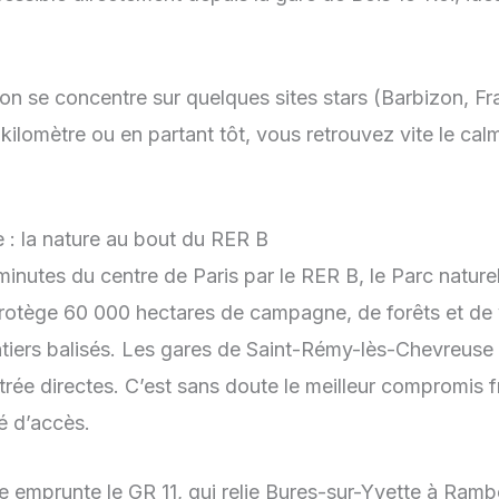
tion se concentre sur quelques sites stars (Barbizon, 
kilomètre ou en partant tôt, vous retrouvez vite le c
 : la nature au bout du RER B
inutes du centre de Paris par le RER B, le Parc nature
rotège 60 000 hectares de campagne, de forêts et de v
tiers balisés. Les gares de Saint-Rémy-lès-Chevreuse 
trée directes. C’est sans doute le meilleur compromis fr
é d’accès.
ce emprunte le GR 11, qui relie Bures-sur-Yvette à Rambo