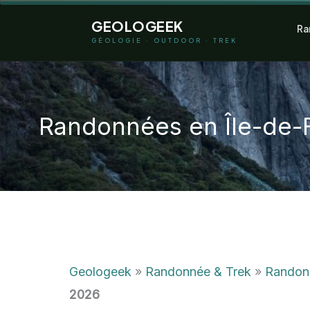
Aller
GEOLOGEEK
Ra
au
GÉOLOGIE · OUTDOOR · TREK
contenu
Randonnées en Île-de-Fr
Geologeek
»
Randonnée & Trek
»
Randon
2026