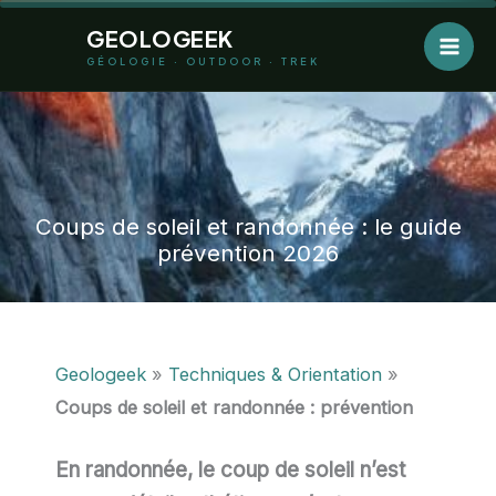
Aller
GEOLOGEEK
au
GÉOLOGIE · OUTDOOR · TREK
contenu
Coups de soleil et randonnée : le guide
prévention 2026
Geologeek
»
Techniques & Orientation
»
Coups de soleil et randonnée : prévention
En randonnée, le coup de soleil n’est