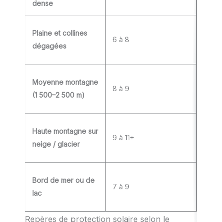
dense
~5 %
Plaine et collines
6 à 8
Modé
dégagées
Moyenne montagne
8 à 9
Élev
(1 500–2 500 m)
Très 
Haute montagne sur
9 à 11+
(nei
neige / glacier
%)
Bord de mer ou de
Élevé
7 à 9
lac
sable 
Repères de protection solaire selon le