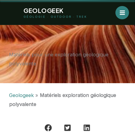
Aller
GEOLOGEEK
au
GÉOLOGIE · OUTDOOR · TREK
contenu
Matériels pour une exploration géologique
polyvalente
Geologeek
»
Matériels exploration géologique
polyvalente