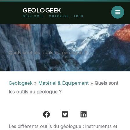
Aller
GEOLOGEEK
au
GÉOLOGIE · OUTDOOR · TREK
contenu
Quels sont les outils du géologue ?
Geologeek
»
Matériel & Équipement
»
Quels sont
les outils du géologue ?
Les différents outils du géologue : instruments et