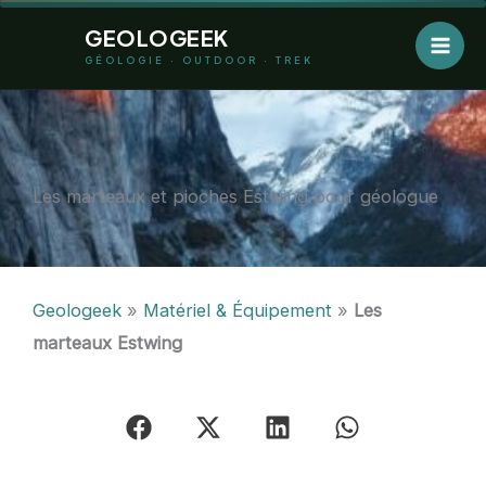
Aller
GEOLOGEEK
au
GÉOLOGIE · OUTDOOR · TREK
contenu
Les marteaux et pioches Estwing pour géologue
Geologeek
»
Matériel & Équipement
»
Les
marteaux Estwing