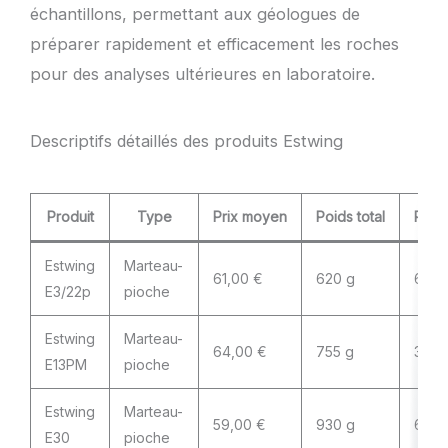
échantillons, permettant aux géologues de
préparer rapidement et efficacement les roches
pour des analyses ultérieures en laboratoire.
Descriptifs détaillés des produits Estwing
Produit
Type
Prix moyen
Poids total
Poids
Estwing
Marteau-
61,00 €
620 g
616 
E3/22p
pioche
Estwing
Marteau-
64,00 €
755 g
364 
E13PM
pioche
Estwing
Marteau-
59,00 €
930 g
616 
E30
pioche