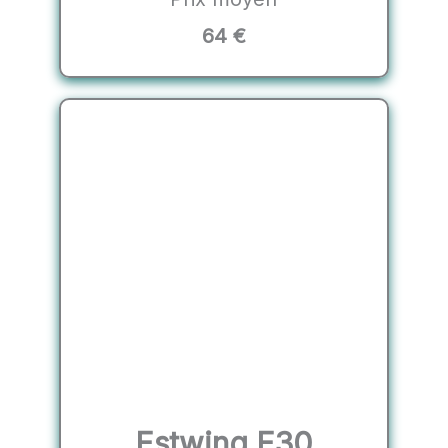
64 €
Estwing E30