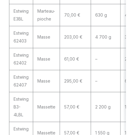
Estwing
Marteau-
70,00 €
630 g
450 
E3BL
pioche
Estwing
Masse
203,00 €
4 700 g
3 60
62403
Estwing
Masse
61,00 €
–
2 70
62402
Estwing
Masse
295,00 €
–
6 80
62407
Estwing
B3-
Massette
57,00 €
2 200 g
1 80
4LBL
Estwing
Massette
57,00 €
1 550 g
1 30