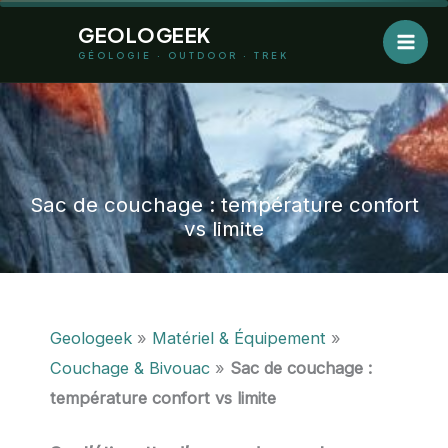
Aller
GEOLOGEEK
au
GÉOLOGIE · OUTDOOR · TREK
contenu
Sac de couchage : température confort
vs limite
Geologeek
»
Matériel & Équipement
»
Couchage & Bivouac
»
Sac de couchage :
température confort vs limite