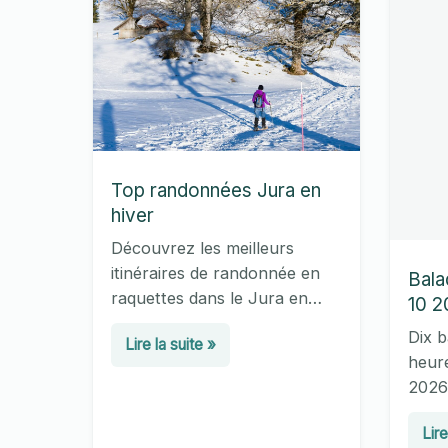
Top randonnées Jura en
hiver
Découvrez les meilleurs
itinéraires de randonnée en
Bala
raquettes dans le Jura en
10 2
hiver 2026 : sites nordiques,
Dix b
Top
Lire la suite »
sommets, lacs gelés, chiffres
heure
randonnées
clés et conseils pratiques
2026 
pour bien s’équiper.
Jura
volca
en
Bal
Lire
diffi