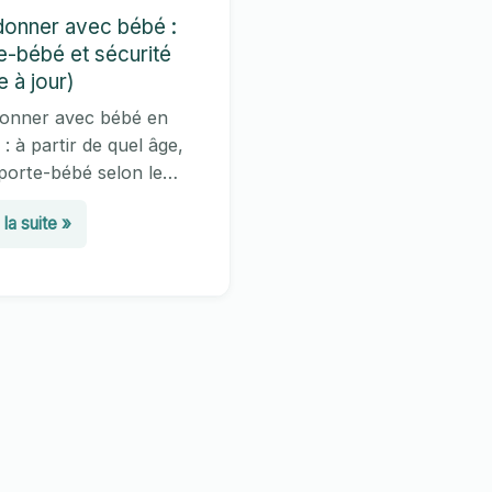
onner avec bébé :
e-bébé et sécurité
e à jour)
onner avec bébé en
: à partir de quel âge,
porte-bébé selon le
, les réglages de sécurité
donner
 la suite »
és par les pédiatres et
c
nt adapter l’itinéraire.
 complet et tableau
é
ratif.
te-
é
urité
se