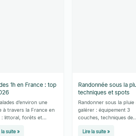
des 1h en France : top
Randonnée sous la plu
026
techniques et spots
alades d’environ une
Randonner sous la pluie
 à travers la France en
galérer : équipement 3
: littoral, forêts et
couches, techniques de
ns, avec distance,
marche sur roche mouill
ades
Randonnée
 la suite »
Lire la suite »
culté et conseils pour bien
protection du sac et séle