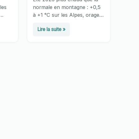
les
normale en montagne : +0,5
à +1 °C sur les Alpes, orages
alpine
d’après-midi à surveiller et
Météo
Lire la suite »
ir où
altitude refuge. Prévisions
montagne
saisonnières et conseils
rando.
été
2026
:
prévisions
saisonnières