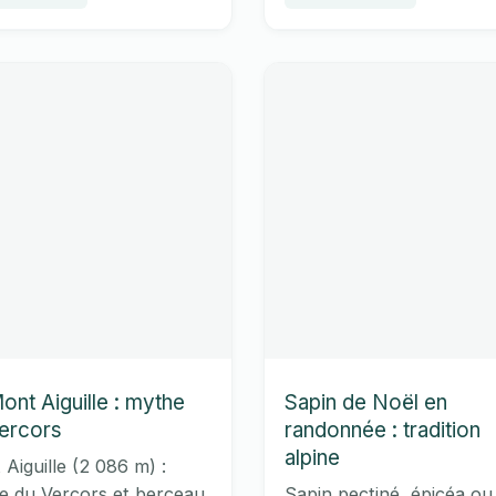
sous
rer chaque sortie.
de spots taillés pour le 
humide en 2026.
la
nce
pluie
:
techniques
et
6
spots
ont Aiguille : mythe
Sapin de Noël en
ercors
randonnée : tradition
alpine
Aiguille (2 086 m) :
e du Vercors et berceau
Sapin pectiné, épicéa ou