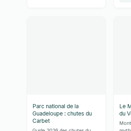
hiver
1h
prépa
en
Fra
:
top
10
202
Parc national de la
Le M
Guadeloupe : chutes du
du V
Carbet
Mont 
Guide 2026 des chutes du
myth