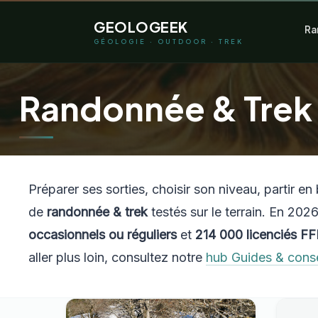
Aller
GEOLOGEEK
Ra
au
GÉOLOGIE · OUTDOOR · TREK
contenu
Randonnée & Trek
Préparer ses sorties, choisir son niveau, partir e
de
randonnée & trek
testés sur le terrain. En 202
occasionnels ou réguliers
et
214 000 licenciés F
aller plus loin, consultez notre
hub Guides & conse