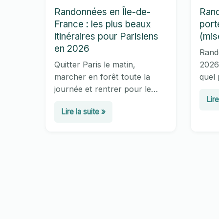
Randonnées en Île-de-
Rand
France : les plus beaux
port
itinéraires pour Parisiens
(mis
en 2026
Rand
Quitter Paris le matin,
2026 
marcher en forêt toute la
quel 
journée et rentrer pour le
poids
Ran
Lire
dîner, sans voiture :
valid
Randonnées
Lire la suite »
ave
découvrez en 2026 les plus
comme
en
beaux itinéraires de
Guide
béb
randonnée d’Île-de-France
compa
Île-
:
accessibles en RER et
de-
por
Transilien.
France
béb
:
et
les
séc
plus
(mi