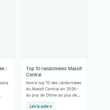
ie :
Top 10 randonnées Massif
Central
 sans
Notre top 10 des randonnées
du Massif Central en 2026 :
du puy de Dôme au puy de
ée,
Sancy (1 885 m), GR30,
Top
Lire la suite »
ction
Cantal, Aubrac et Cévennes.