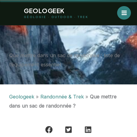
Aller
GEOLOGEEK
au
GÉOLOGIE · OUTDOOR · TREK
contenu
Que mettre dans un sac de randonnée : liste de
l’équipement essentiel
Geologeek
»
Randonnée & Trek
»
Que mettre
dans un sac de randonnée ?