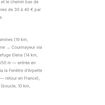
e et le chemin bas de
mies de 30 à 40 € par
e.
mines (19 km,
lme → Courmayeur via
efuge Elena (14 km,
+550 m — entrée en
 la Fenêtre d’Arpette
— retour en France),
(boucle, 10 km,