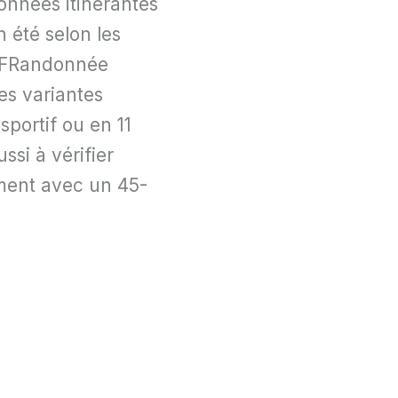
données itinérantes
 été selon les
 FFRandonnée
les variantes
sportif ou en 11
ssi à vérifier
ement avec un 45-