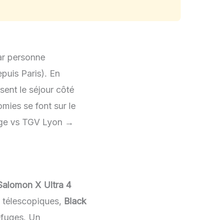
r personne
puis Paris). En
sent le séjour côté
mies se font sur le
rage vs TGV Lyon →
Salomon X Ultra 4
s télescopiques,
Black
efuges. Un