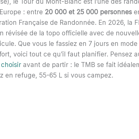
isse), le Tour du Mont-Blanc est l’une des ran
’Europe : entre
20 000 et 25 000 personnes
en
ération Française de Randonnée. En
2026
, la
n révisée de la topo officielle avec de nouvel
cule. Que vous le fassiez en 7 jours en mode 
t, voici tout ce qu’il faut planifier. Pensez au
 choisir
avant de partir : le TMB se fait idéal
z en refuge, 55-65 L si vous campez.