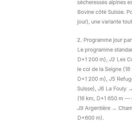
sécheresses alpines est
Bovine côté Suisse. Po
jour), une variante tou
2. Programme jour par
Le programme standa
D+1 200 m), J2 Les C
le col de la Seigne (
D+1 200 m), J5 Refuge
Suisse), J6 La Fouly 
(16 km, D+1 650 m — é
J9 Argentière → Cham
D+600 m).