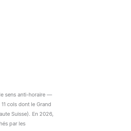
e sens anti-horaire —
e 11 cols dont le Grand
haute Suisse). En
2026
,
hés par les