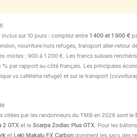
6
 inclus
sur 10 jours : comptez entre
1 400 et 1 900 €
pa
ion, nourriture hors refuges, transport aller-retour de
es mixtes
: 900 à 1 200 €. Les francs suisses renchéris
5 % par rapport au côté français. Les principales écono
ique vs cafétéria refuge) et sur le transport (covoitu
dé
us citées par les randonneurs du TMB en
2026
sont le
a 2 GTX
et le
Scarpa Zodiac Plus GTX
. Pour les bâton
ork
et
Leki Makalu FX Carbon
dominent les sacs des r