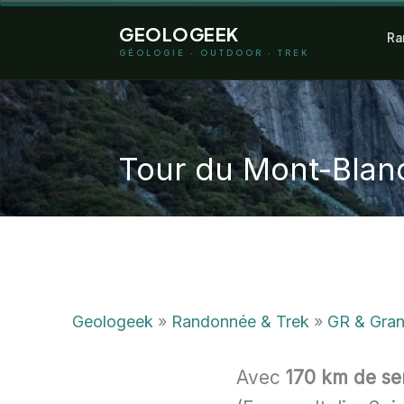
Aller
GEOLOGEEK
Ra
au
GÉOLOGIE · OUTDOOR · TREK
contenu
Tour du Mont-Bla
Geologeek
»
Randonnée & Trek
»
GR & Gran
Avec
170 km de sen