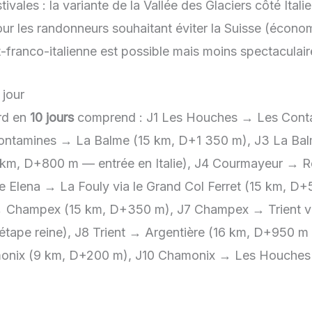
ivales : la variante de la Vallée des Glaciers côté Itali
ur les randonneurs souhaitant éviter la Suisse (écono
t-franco-italienne est possible mais moins spectaculair
 jour
rd en
10 jours
comprend : J1 Les Houches → Les Conta
ontamines → La Balme (15 km, D+1 350 m), J3 La Ba
18 km, D+800 m — entrée en Italie), J4 Courmayeur → R
 Elena → La Fouly via le Grand Col Ferret (15 km, D
→ Champex (15 km, D+350 m), J7 Champex → Trient via
tape reine), J8 Trient → Argentière (16 km, D+950 m 
onix (9 km, D+200 m), J10 Chamonix → Les Houches 