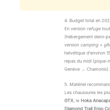
4. Budget total en
202
En version
refuge tout
(hébergement demi-pens
version
camping + gît
helvétique d’environ 1
repas du midi (pique-n
Genève → Chamonix).
5. Matériel recomman
Les chaussures les pl
GTX
, le
Hoka Anacap
Diamond Trail Ergo C