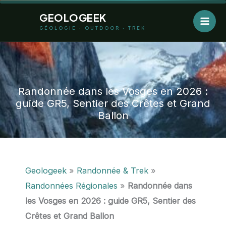
Aller
GEOLOGEEK
au
GÉOLOGIE · OUTDOOR · TREK
contenu
Randonnée dans les Vosges en
2026
:
guide GR5, Sentier des Crêtes et Grand
Ballon
Geologeek
»
Randonnée & Trek
»
Randonnées Régionales
»
Randonnée dans
les Vosges en 2026 : guide GR5, Sentier des
Crêtes et Grand Ballon