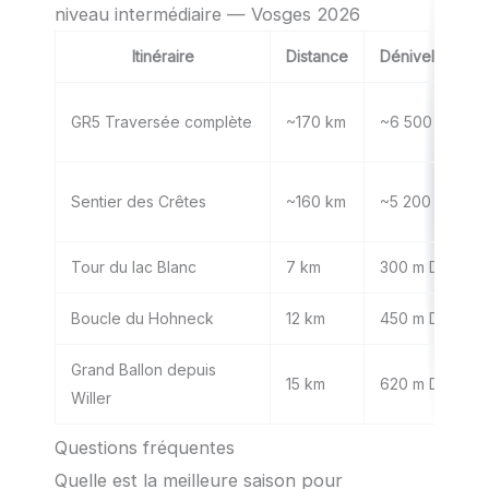
niveau intermédiaire — Vosges 2026
Itinéraire
Distance
Dénivelé cumu
GR5 Traversée complète
~170 km
~6 500 m D+
Sentier des Crêtes
~160 km
~5 200 m D+
Tour du lac Blanc
7 km
300 m D+
Boucle du Hohneck
12 km
450 m D+
Grand Ballon depuis
15 km
620 m D+
Willer
Questions fréquentes
Quelle est la meilleure saison pour