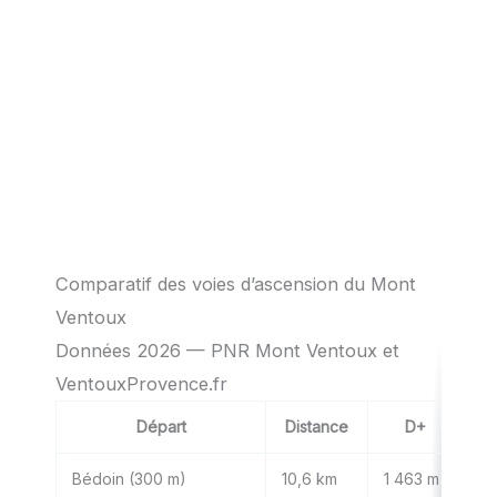
Comparatif des voies d’ascension du Mont
Ventoux
Données 2026 — PNR Mont Ventoux et
VentouxProvence.fr
Départ
Distance
D+
D
Bédoin (300 m)
10,6 km
1 463 m
4h