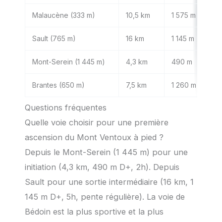
Malaucène (333 m)
10,5 km
1 575 m
5–
Sault (765 m)
16 km
1 145 m
5h
Mont-Serein (1 445 m)
4,3 km
490 m
1h
Brantes (650 m)
7,5 km
1 260 m
4h
Questions fréquentes
Quelle voie choisir pour une première
ascension du Mont Ventoux à pied ?
Depuis le Mont-Serein (1 445 m) pour une
initiation (4,3 km, 490 m D+, 2h). Depuis
Sault pour une sortie intermédiaire (16 km, 1
145 m D+, 5h, pente régulière). La voie de
Bédoin est la plus sportive et la plus