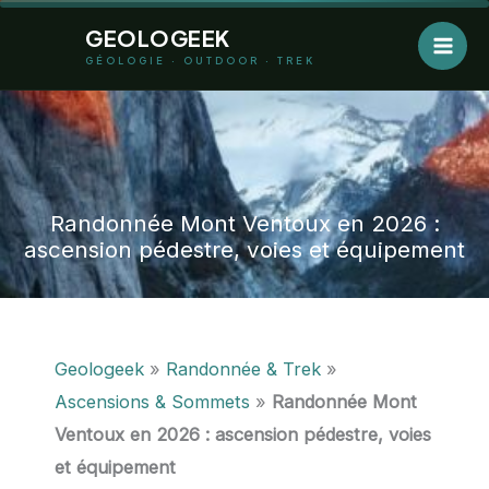
Aller
GEOLOGEEK
au
GÉOLOGIE · OUTDOOR · TREK
contenu
Randonnée Mont Ventoux en
2026
:
ascension pédestre, voies et équipement
Geologeek
»
Randonnée & Trek
»
Ascensions & Sommets
»
Randonnée Mont
Ventoux en 2026 : ascension pédestre, voies
et équipement