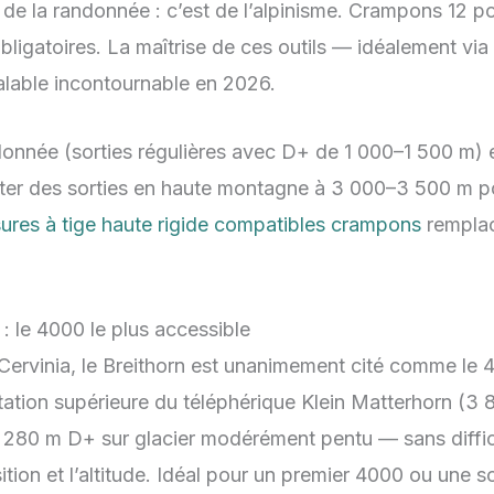
us de la randonnée : c’est de l’alpinisme. Crampons 12 po
ligatoires. La maîtrise de ces outils — idéalement via u
alable incontournable en
2026
.
onnée (sorties régulières avec D+ de 1 000–1 500 m) e
uter des sorties en haute montagne à 3 000–3 500 m po
ures à tige haute rigide compatibles crampons
remplac
 : le 4000 le plus accessible
 Cervinia, le Breithorn est unanimement cité comme le 
tation supérieure du téléphérique Klein Matterhorn (3
ur 280 m D+ sur glacier modérément pentu — sans diffi
tion et l’altitude. Idéal pour un premier 4000 ou une so