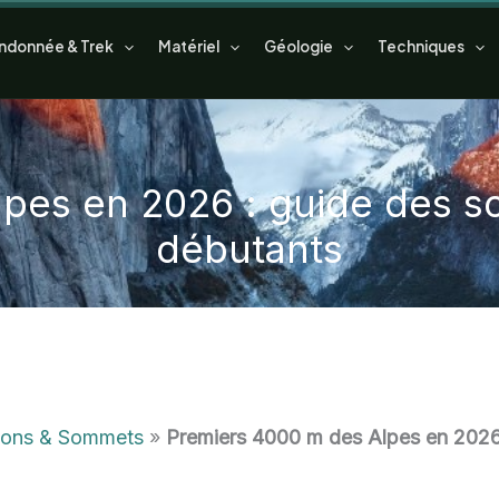
ndonnée & Trek
Matériel
Géologie
Techniques
lpes en
2026
: guide des s
débutants
ions & Sommets
»
Premiers 4000 m des Alpes en 2026