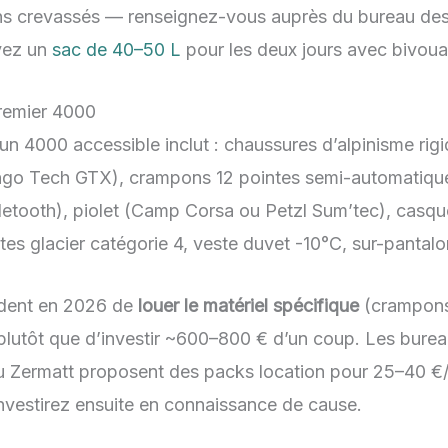
s crevassés — renseignez-vous auprès du bureau des 
oyez un
sac de 40–50 L
pour les deux jours avec bivoua
remier 4000
un 4000 accessible inclut : chaussures d’alpinisme rigi
ngo Tech GTX), crampons 12 pointes semi-automatique
tooth), piolet (Camp Corsa ou Petzl Sum’tec), casque
es glacier catégorie 4, veste duvet -10°C, sur-pantalo
dent en
2026
de
louer le matériel spécifique
(crampons,
 plutôt que d’investir ~600–800 € d’un coup. Les bure
 Zermatt proposent des packs location pour 25–40 €/jo
nvestirez ensuite en connaissance de cause.