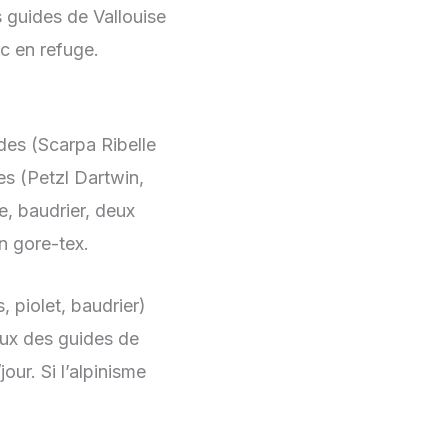
guides de Vallouise
c en refuge.
des (Scarpa Ribelle
s (Petzl Dartwin,
, baudrier, deux
n gore-tex.
 piolet, baudrier)
aux des guides de
ur. Si l’alpinisme