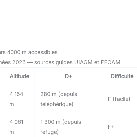
ers 4000 m accessibles
nées 2026 — sources guides UIAGM et FFCAM
Altitude
D+
Difficulté
4 164
280 m (depuis
F (facile)
m
téléphérique)
4 061
1 300 m (depuis
F+
m
refuge)