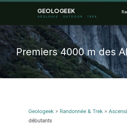
Aller
GEOLOGEEK
Ra
au
GÉOLOGIE · OUTDOOR · TREK
contenu
Premiers 4000 m des A
Geologeek
»
Randonnée & Trek
»
Ascens
débutants