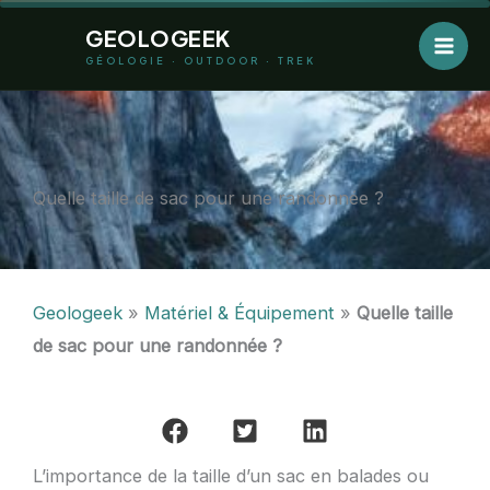
Aller
GEOLOGEEK
au
GÉOLOGIE · OUTDOOR · TREK
contenu
Quelle taille de sac pour une randonnée ?
Geologeek
»
Matériel & Équipement
»
Quelle taille
de sac pour une randonnée ?
L’importance de la taille d’un sac en balades ou